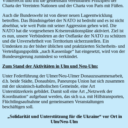
Völkerrecht und tritt die gemeinsam vereinbarten Prinzipien der
Charta der Vereinten Nationen und der Charta von Paris mit Füßen.
Auch die Bundeswehr ist von dieser neuen Lageentwicklung
betroffen. Das Bündnisgebiet der NATO ist bedroht und es ist nicht
absehbar, wie weit Putin mit seiner Aggression gehen wird. Die
NATO hat die vorgesehenen Krisenreaktionspläne aktiviert. Ziel ist
es nun, unsere Verbündeten an der Ostflanke der NATO zu schützen
und die Unversehrtheit von Territorium sicherzustellen. Ein
Umdenken zu der bisher üblichen und praktizierten Sicherheits- und
Verteidigungspolitik „nach Kassenlage“ hat eingesetzt, wird von der
Bundesregierung zumindest so verkündet.
Zum Stand der Aktivitäten in Ulm und Neu-Ulm:
Unter Federführung der Ulmer/Neu-Ulmer Donauzusammenarbeit,
d.h. beide Städte, Donaubüro, Paneuropa Union hat sich zusammen
mit der ukrainisch-katholischen Gemeinde, eine Art
Unterstützerkreis gebildet. Damit soll eine Art „Netzwerk der
Koordination“ aufgebaut werden, das sich u.a. mit Hilfstransporten,
Flüchtlingsaufnahme und gemeinsamen Veranstaltungen
beschäftigen soll.
„Solidarität und Unterstützung für die Ukraine“ vor Ort in
Ulm/Neu-Ulm