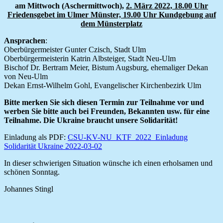
am
Mittwoch (Aschermittwoch),
2. März 2022, 18.00 Uhr
Friedensgebet im Ulmer Münster, 19.00 Uhr Kundgebung auf
dem Münsterplatz
Ansprachen
:
Oberbürgermeister Gunter Czisch, Stadt Ulm
Oberbürgermeisterin Katrin Albsteiger, Stadt Neu-Ulm
Bischof Dr. Bertram Meier, Bistum Augsburg, ehemaliger Dekan
von Neu-Ulm
Dekan Ernst-Wilhelm Gohl, Evangelischer Kirchenbezirk Ulm
Bitte merken Sie sich diesen Termin zur Teilnahme vor und
werben Sie bitte auch bei Freunden, Bekannten usw. für eine
Teilnahme. Die Ukraine braucht unsere Solidarität!
Einladung als PDF:
CSU-KV-NU_KTF_2022_Einladung
Solidarität Ukraine 2022-03-02
In dieser schwierigen Situation wünsche ich einen erholsamen und
schönen Sonntag.
Johannes Stingl