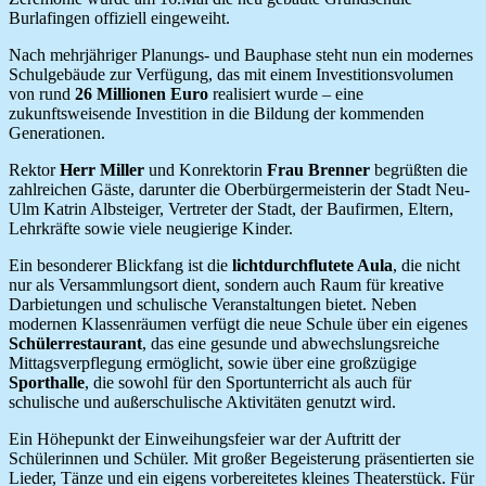
Burlafingen offiziell eingeweiht.
Nach mehrjähriger Planungs- und Bauphase steht nun ein modernes
Schulgebäude zur Verfügung, das mit einem Investitionsvolumen
von rund
26 Millionen Euro
realisiert wurde – eine
zukunftsweisende Investition in die Bildung der kommenden
Generationen.
Rektor
Herr Miller
und Konrektorin
Frau Brenner
begrüßten die
zahlreichen Gäste, darunter die Oberbürgermeisterin der Stadt Neu-
Ulm Katrin Albsteiger, Vertreter der Stadt, der Baufirmen, Eltern,
Lehrkräfte sowie viele neugierige Kinder.
Ein besonderer Blickfang ist die
lichtdurchflutete Aula
, die nicht
nur als Versammlungsort dient, sondern auch Raum für kreative
Darbietungen und schulische Veranstaltungen bietet. Neben
modernen Klassenräumen verfügt die neue Schule über ein eigenes
Schülerrestaurant
, das eine gesunde und abwechslungsreiche
Mittagsverpflegung ermöglicht, sowie über eine großzügige
Sporthalle
, die sowohl für den Sportunterricht als auch für
schulische und außerschulische Aktivitäten genutzt wird.
Ein Höhepunkt der Einweihungsfeier war der Auftritt der
Schülerinnen und Schüler. Mit großer Begeisterung präsentierten sie
Lieder, Tänze und ein eigens vorbereitetes kleines Theaterstück. Für