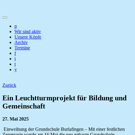
p
Wir sind aktiv
Unsere Köpfe
Archiv
Termine
f
i
t
y
Zurück
Ein Leuchtturmprojekt für Bildung und
Gemeinschaft
27. Mai 2025
Einweihung der Grundschule Burlafingen – Mit einer festlichen
Zeremonie wurde am 16.Mai die neu gebaute Grundschule