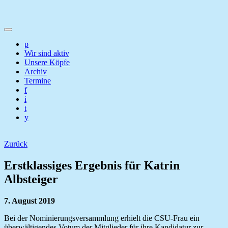
p
Wir sind aktiv
Unsere Köpfe
Archiv
Termine
f
i
t
y
Zurück
Erstklassiges Ergebnis für Katrin
Albsteiger
7. August 2019
Bei der Nominierungsversammlung erhielt die CSU-Frau ein
überwältigendes Votum der Mitglieder für ihre Kandidatur zur