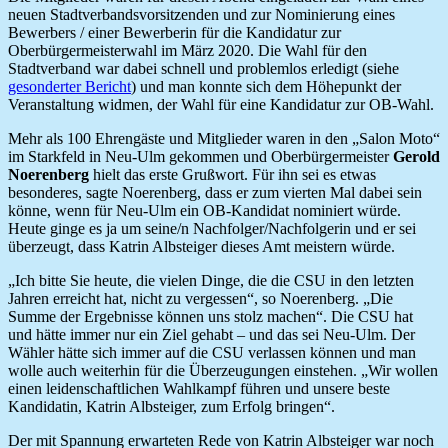
neuen Stadtverbandsvorsitzenden und zur Nominierung eines
Bewerbers / einer Bewerberin für die Kandidatur zur
Oberbürgermeisterwahl im März 2020. Die Wahl für den
Stadtverband war dabei schnell und problemlos erledigt (siehe
gesonderter Bericht
) und man konnte sich dem Höhepunkt der
Veranstaltung widmen, der Wahl für eine Kandidatur zur OB-Wahl.
Mehr als 100 Ehrengäste und Mitglieder waren in den „Salon Moto“
im Starkfeld in Neu-Ulm gekommen und Oberbürgermeister
Gerold
Noerenberg
hielt das erste Grußwort. Für ihn sei es etwas
besonderes, sagte Noerenberg, dass er zum vierten Mal dabei sein
könne, wenn für Neu-Ulm ein OB-Kandidat nominiert würde.
Heute ginge es ja um seine/n Nachfolger/Nachfolgerin und er sei
überzeugt, dass Katrin Albsteiger dieses Amt meistern würde.
„Ich bitte Sie heute, die vielen Dinge, die die CSU in den letzten
Jahren erreicht hat, nicht zu vergessen“, so Noerenberg. „Die
Summe der Ergebnisse können uns stolz machen“. Die CSU hat
und hätte immer nur ein Ziel gehabt – und das sei Neu-Ulm. Der
Wähler hätte sich immer auf die CSU verlassen können und man
wolle auch weiterhin für die Überzeugungen einstehen. „Wir wollen
einen leidenschaftlichen Wahlkampf führen und unsere beste
Kandidatin, Katrin Albsteiger, zum Erfolg bringen“.
Der mit Spannung erwarteten Rede von Katrin Albsteiger war noch