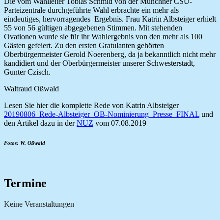
Die vom Wahlleiter Tobias Schmid von der Münchner CSU-
Parteizentrale durchgeführte Wahl erbrachte ein mehr als
eindeutiges, hervorragendes Ergebnis. Frau Katrin Albsteiger erhielt
55 von 56 gültigen abgegebenen Stimmen. Mit stehenden
Ovationen wurde sie für ihr Wahlergebnis von den mehr als 100
Gästen gefeiert. Zu den ersten Gratulanten gehörten
Oberbürgermeister Gerold Noerenberg, da ja bekanntlich nicht mehr
kandidiert und der Oberbürgermeister unserer Schwesterstadt,
Gunter Czisch.
Waltraud Oßwald
Lesen Sie hier die komplette Rede von Katrin Albsteiger
20190806_Rede-Albsteiger_OB-Nominierung_Presse_FINAL
und
den Artikel dazu in der
NUZ
vom 07.08.2019
Fotos: W. Oßwald
Termine
Keine Veranstaltungen