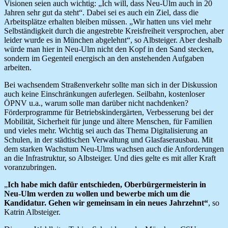
Visionen seien auch wichtig: „Ich will, dass Neu-Ulm auch in 20
Jahren sehr gut da steht“. Dabei sei es auch ein Ziel, dass die
Arbeitsplätze erhalten bleiben müssen. „Wir hatten uns viel mehr
Selbständigkeit durch die angestrebte Kreisfreiheit versprochen, aber
leider wurde es in München abgelehnt“, so Albsteiger. Aber deshalb
würde man hier in Neu-Ulm nicht den Kopf in den Sand stecken,
sondern im Gegenteil energisch an den anstehenden Aufgaben
arbeiten.
Bei wachsendem Straßenverkehr sollte man sich in der Diskussion
auch keine Einschränkungen auferlegen. Seilbahn, kostenloser
ÖPNV u.a., warum solle man darüber nicht nachdenken?
Förderprogramme für Betriebskindergärten, Verbesserung bei der
Mobilität, Sicherheit für junge und ältere Menschen, für Familien
und vieles mehr. Wichtig sei auch das Thema Digitalisierung an
Schulen, in der städtischen Verwaltung und Glasfaserausbau. Mit
dem starken Wachstum Neu-Ulms wachsen auch die Anforderungen
an die Infrastruktur, so Albsteiger. Und dies gelte es mit aller Kraft
voranzubringen.
„
Ich habe mich dafür entschieden, Oberbürgermeisterin in
Neu-Ulm werden zu wollen und bewerbe mich um die
Kandidatur. Gehen wir gemeinsam in ein neues Jahrzehnt“
, so
Katrin Albsteiger.