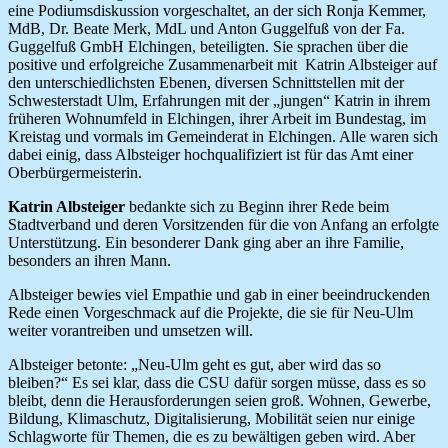
eine Podiumsdiskussion vorgeschaltet, an der sich Ronja Kemmer,
MdB, Dr. Beate Merk, MdL und Anton Guggelfuß von der Fa.
Guggelfuß GmbH Elchingen, beteiligten. Sie sprachen über die
positive und erfolgreiche Zusammenarbeit mit Katrin Albsteiger auf
den unterschiedlichsten Ebenen, diversen Schnittstellen mit der
Schwesterstadt Ulm, Erfahrungen mit der „jungen“ Katrin in ihrem
früheren Wohnumfeld in Elchingen, ihrer Arbeit im Bundestag, im
Kreistag und vormals im Gemeinderat in Elchingen. Alle waren sich
dabei einig, dass Albsteiger hochqualifiziert ist für das Amt einer
Oberbürgermeisterin.
Katrin Albsteiger
bedankte sich zu Beginn ihrer Rede beim
Stadtverband und deren Vorsitzenden für die von Anfang an erfolgte
Unterstützung. Ein besonderer Dank ging aber an ihre Familie,
besonders an ihren Mann.
Albsteiger bewies viel Empathie und gab in einer beeindruckenden
Rede einen Vorgeschmack auf die Projekte, die sie für Neu-Ulm
weiter vorantreiben und umsetzen will.
Albsteiger betonte: „Neu-Ulm geht es gut, aber wird das so
bleiben?“ Es sei klar, dass die CSU dafür sorgen müsse, dass es so
bleibt, denn die Herausforderungen seien groß. Wohnen, Gewerbe,
Bildung, Klimaschutz, Digitalisierung, Mobilität seien nur einige
Schlagworte für Themen, die es zu bewältigen geben wird. Aber