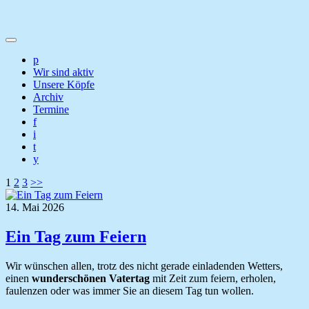
p
Wir sind aktiv
Unsere Köpfe
Archiv
Termine
f
i
t
y
Seitennummerierung
1
2
3
>>
der
14. Mai 2026
Beiträge
Ein Tag zum Feiern
Wir wünschen allen, trotz des nicht gerade einladenden Wetters,
einen
wunderschönen Vatertag
mit Zeit zum feiern, erholen,
faulenzen oder was immer Sie an diesem Tag tun wollen.