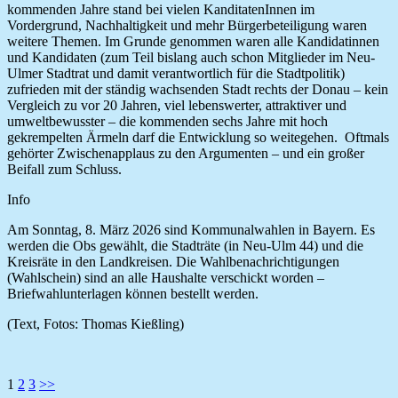
kommenden Jahre stand bei vielen KanditatenInnen im
Vordergrund, Nachhaltigkeit und mehr Bürgerbeteiligung waren
weitere Themen. Im Grunde genommen waren alle Kandidatinnen
und Kandidaten (zum Teil bislang auch schon Mitglieder im Neu-
Ulmer Stadtrat und damit verantwortlich für die Stadtpolitik)
zufrieden mit der ständig wachsenden Stadt rechts der Donau – kein
Vergleich zu vor 20 Jahren, viel lebenswerter, attraktiver und
umweltbewusster – die kommenden sechs Jahre mit hoch
gekrempelten Ärmeln darf die Entwicklung so weitegehen. Oftmals
gehörter Zwischenapplaus zu den Argumenten – und ein großer
Beifall zum Schluss.
Info
Am Sonntag, 8. März 2026 sind Kommunalwahlen in Bayern. Es
werden die Obs gewählt, die Stadträte (in Neu-Ulm 44) und die
Kreisräte in den Landkreisen. Die Wahlbenachrichtigungen
(Wahlschein) sind an alle Haushalte verschickt worden –
Briefwahlunterlagen können bestellt werden.
(Text, Fotos: Thomas Kießling)
Seitennummerierung
1
2
3
>>