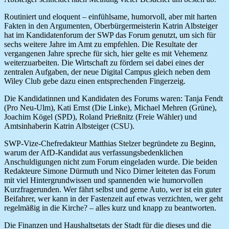
Routiniert und eloquent – einfühlsame, humorvoll, aber mit harten
Fakten in den Argumenten, Oberbürgermeisterin Katrin Albsteiger
hat im Kandidatenforum der SWP das Forum genutzt, um sich für
sechs weitere Jahre im Amt zu empfehlen. Die Resultate der
vergangenen Jahre spreche für sich, hier gelte es mit Vehemenz
weiterzuarbeiten. Die Wirtschaft zu fördern sei dabei eines der
zentralen Aufgaben, der neue Digital Campus gleich neben dem
Wiley Club gebe dazu einen entsprechenden Fingerzeig.
Die Kandidatinnen und Kandidaten des Forums waren: Tanja Fendt
(Pro Neu-Ulm), Kati Ernst (Die Linke), Michael Mehren (Grüne),
Joachim Kögel (SPD), Roland Prießnitz (Freie Wähler) und
Amtsinhaberin Katrin Albsteiger (CSU).
SWP-Vize-Chefredakteur Matthias Stelzer begründete zu Beginn,
warum der AfD-Kandidat aus verfassungsbedenklichen
Anschuldigungen nicht zum Forum eingeladen wurde. Die beiden
Redakteure Simone Dürmuth und Nico Dirner leiteten das Forum
mit viel Hintergrundwissen und spannenden wie humorvollen
Kurzfragerunden. Wer fährt selbst und gerne Auto, wer ist ein guter
Beifahrer, wer kann in der Fastenzeit auf etwas verzichten, wer geht
regelmäßig in die Kirche? – alles kurz und knapp zu beantworten.
Die Finanzen und Haushaltsetats der Stadt für die dieses und die