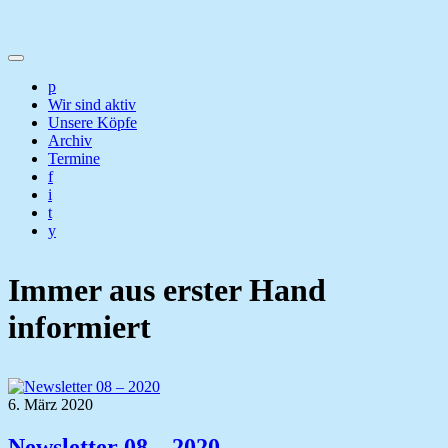
p
Wir sind aktiv
Unsere Köpfe
Archiv
Termine
f
i
t
y
Immer aus erster Hand
informiert
6. März 2020
Newsletter 08 – 2020